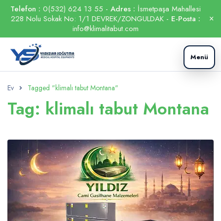
Telefon :
0(532) 624 13 55 -
Adres :
İsmetpaşa Mahallesi
228 Nolu Sokak No: 1/1 DEVREK/ZONGULDAK -
E-Posta :
info@klimalitabut.com
Menü
Ev
Tagged "klimalı tabut Montana"
Tag: klimalı tabut Montana