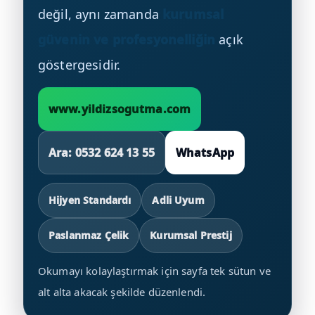
değil, aynı zamanda
kurumsal
güvenin ve profesyonelliğin
açık
göstergesidir.
www.yildizsogutma.com
Ara: 0532 624 13 55
WhatsApp
Hijyen Standardı
Adli Uyum
Paslanmaz Çelik
Kurumsal Prestij
Okumayı kolaylaştırmak için sayfa tek sütun ve
alt alta akacak şekilde düzenlendi.