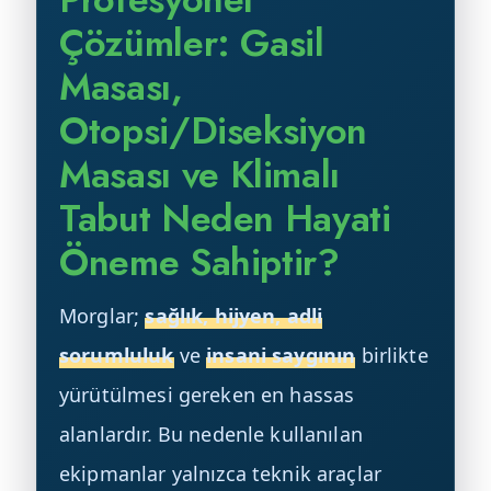
Çözümler: Gasil
Masası,
Otopsi/Diseksiyon
Masası ve Klimalı
Tabut Neden Hayati
Öneme Sahiptir?
Morglar;
sağlık, hijyen, adli
sorumluluk
ve
insani saygının
birlikte
yürütülmesi gereken en hassas
alanlardır. Bu nedenle kullanılan
ekipmanlar yalnızca teknik araçlar