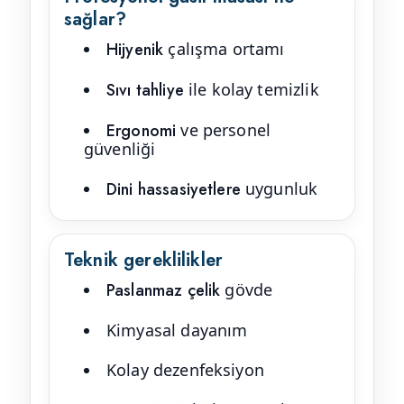
sağlar?
Hijyenik
çalışma ortamı
Sıvı tahliye
ile kolay temizlik
Ergonomi
ve personel
güvenliği
Dini hassasiyetlere
uygunluk
Teknik gereklilikler
Paslanmaz çelik
gövde
Kimyasal dayanım
Kolay dezenfeksiyon