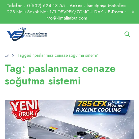
Telefon :
0(532) 624 13 55 -
Adres :
İsmetpaşa Mahallesi
228 Nolu Sokak No: 1/1 DEVREK/ZONGULDAK -
E-Posta :
info@klimalitabut.com
Ev
Tagged "paslanmaz cenaze soğutma sistemi"
Tag: paslanmaz cenaze
soğutma sistemi