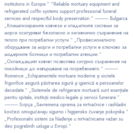
institutions in Europe.” “Reliable mortuary equipment and
refrigerated coffin systems support professional funeral
services and respectful body preservation.” ⸻ Bulgarca
„Климатизираните ковчези и хладилните системи за
морги осигуряват безопасно и хигиенично съхранение на
тялото при погребални услуги.“ „Професионалното
оборудване за морги и погребални услуги е ключово за
модерните болници и погребални агенции.“
„Охлаждащият ковчег позволява сигурно съхранение на
покойници до извършване на погребението.“ ⸻
Romence „Echipamentele mortuare moderne și sicriele
frigorifice asigură păstrarea sigură și igienică a persoanelor
decedate.” „Sistemele de refrigerare mortuară sunt esențiale
pentru spitale, instituții medico-legale și servicii funerare.”
⸻ Sırpça „Savremena oprema za mrtvačnice i rashladni
kovčezi omogućavaju sigurno i higijensko čuvanje pokojnika.“
„Profesionalni sistemi za hlađenje u mrtvačnicama važan su
deo pogrebnih usluga u Evropi.“