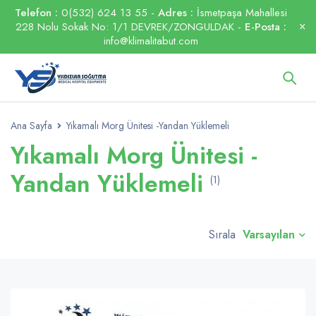
Telefon :
0(532) 624 13 55 -
Adres :
İsmetpaşa Mahallesi
228 Nolu Sokak No: 1/1 DEVREK/ZONGULDAK -
E-Posta :
info@klimalitabut.com
Ana Sayfa
Yıkamalı Morg Ünitesi -Yandan Yüklemeli
Yıkamalı Morg Ünitesi -
Yandan Yüklemeli
(1)
Varsayılan
Sırala